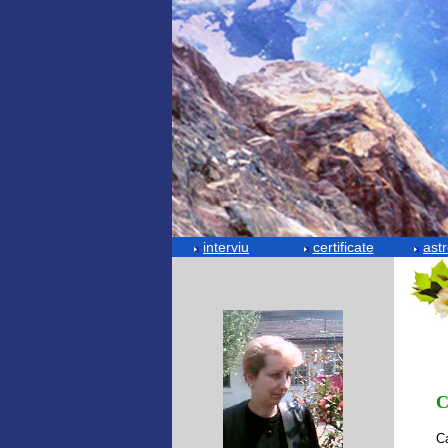
interviu
certificate
astr
C
Ca