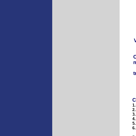
O
n
t
C
1
2
3
4
5
6