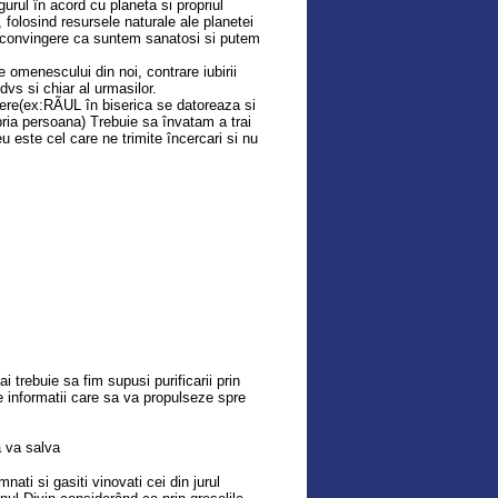
rul în acord cu planeta si propriul
, folosind resursele naturale ale planetei
a convingere ca suntem sanatosi si putem
 omenescului din noi, contrare iubirii
vs si chiar al urmasilor.
ere(ex:RÃUL în biserica se datoreaza si
ropria persoana) Trebuie sa învatam a trai
 este cel care ne trimite încercari si nu
 trebuie sa fim supusi purificarii prin
te informatii care sa va propulseze spre
a va salva
ti si gasiti vinovati cei din jurul