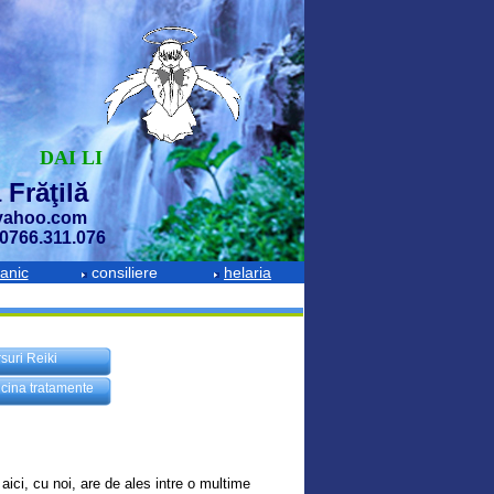
DAI LI
 Frăţilă
@yahoo.com
 0766.311.076
anic
consiliere
helaria
suri Reiki
cina tratamente
aici, cu noi, are de ales intre o multime