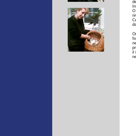
de
In
O 
ni
Ce
da
Om
fo
ne
pr
il
ne