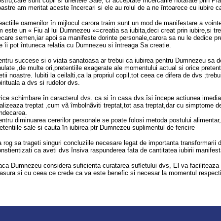
stru,care sunt copii si uneltele Sale, ci acceptate încercarile hotarâte prin Pl
astre am meritat aceste încercari si ele au rolul de a ne întoarece cu iubire
actiile oamenilor în mijlocul carora traim sunt un mod de manifestare a vointe
 este un « Fiu al lui Dumnezeu »=creatia sa iubita,deci creat prin iubire,si tre
ecare semen,iar apoi sa manifeste dorinte personale,carora sa nu le dedice prea
e îi pot întuneca relatia cu Dumnezeu si întreaga Sa creatie.
ntru succese si o viata sanatoasa ar trebui ca iubirea pentru Dumnezeu sa de
ulate ,de multe ori,pretentiile exagerate ale momentului actual si orice prete
etii noastre. Iubiti la ceilalti,ca la propriul copil,tot ceea ce difera de dvs ;t
irituala a dvs si rudelor dvs.
ice schimbare în caracterul dvs. ca si în casa dvs.îsi începe actiunea imedia
alizeaza treptat ,cum vã îmbolnãviti treptat,tot asa treptat,dar cu simptome 
indecarea.
ntru diminuarea cererilor personale se poate folosi metoda postului alimentar,
etentiile sale si cauta în iubirea ptr Dumnezeu suplimentul de fericire
 rog sa trageti singuri concluziile necesare legat de importanta transformarii 
nstientizati ca aveti dvs însiva raspunderea fata de cantitatea iubirii manifest
ca Dumnezeu considera suficienta curatarea sufletului dvs, El va faciliteaza 
sura si cu ceea ce crede ca va este benefic si necesar la momentul respecti