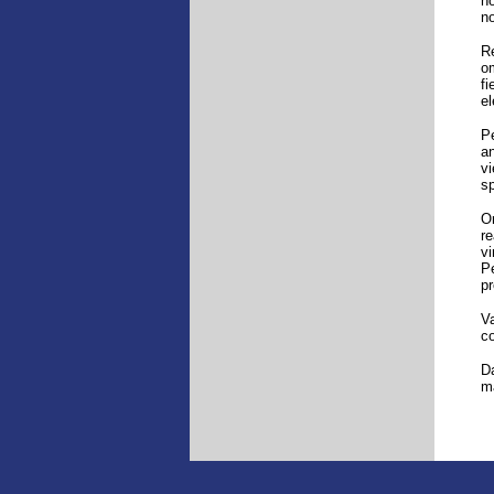
no
no
Re
om
fi
el
Pe
an
vi
sp
Or
re
v
Pe
pr
Va
co
Da
ma