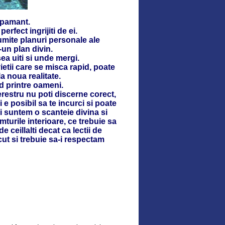
 pamant.
rfect ingrijiti de ei.
numite planuri personale ale
r-un plan divin.
sea uiti si unde mergi.
ietii care se misca rapid, poate
la noua realitate.
nd printre oameni.
erestru nu poti discerne corect,
i e posibil sa te incurci si poate
 noi suntem o scanteie divina si
turile interioare, ce trebuie sa
ceillalti decat ca lectii de
acut si trebuie sa-i respectam