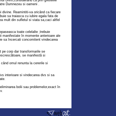
anul Divin,considerând ca prin greselile
 catre Dumnezeu si oameni .
i divine. Reamintiti-va oricând ca fiecare
buie sa traiasca cu iubire egala fata de
 mult din sufletul si viata sa,caci altfel
paseasca toate celelalte ;trebuie
ntii manifestate în momente anterioare ale
rebuie sa încercati concomitent vindecarea
t pe corp dar transformarile se
descrescãtoare, se manifestã si
 când omul renunta la cererile si
dvs interioare si vindecarea dvs si sa
ate.
eliminarea bolii sau problemelor,exact în
v.