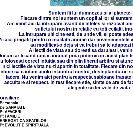
Suntem fii lui dumnezeu si ai planetei
Fiecare dintre noi suntem un copil al lor si suntem pe
Am venit aici la intrupare avand de inteles si rezolvat a
sufletului nostru in relatie cu toti ceilalti, int
La intrupare uiti cine esti, de unde vii, si poate ade
Vii aici pregatit pentru o realitate anume dar envenimentele v
au modificat-o deja si va trebui sa te adaptezi 
Ai lectii de viata sau doresti sa daruiesti, veni
ricum ar fi cand ramai ancorat prea puternic in acest plan t
u folosesti corect intuitia sau din plin liberul arbitru si atunc
nici lectiile de viata nu-ti apartin in totalitate. Fiecare din
rebuie sa cautam acolo inlauntrul nostru, desteptandu-ne sim
facem. Nu venim aici pentru a respecta sabloane trasate de 
ascultare si respect. In rest fiecare stie, simte ce are de f
alegerile si deciziile de viata.
onsiliere
.Personala
.De SANATATE
.Pt AFACERI
.Pt FAMILIE
.ENERGETICA SPATIILOR
.Pt EVOLUTIE SPIRITUALA