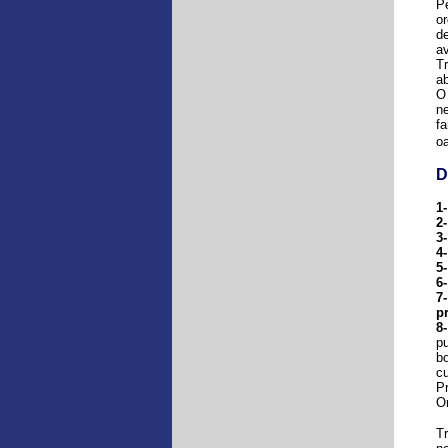
Pe
or
de
av
Tr
ab
O 
ne
fa
oa
D
1-
2-
3-
4
5-
6-
7-
p
8-
pu
bo
c
Pr
Or
Tr