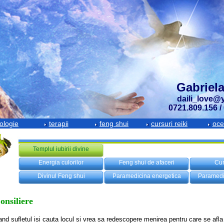
Gabriela
daili_love
0721.809.156 /
ologie
terapii
feng shui
cursuri reiki
oce
Templul iubirii divine
Energia culorilor
Feng shui de afaceri
Cur
Divinul Feng shui
Paramedicina energetica
Paramedi
onsiliere
nd sufletul isi cauta locul si vrea sa redescopere menirea pentru care se afla 