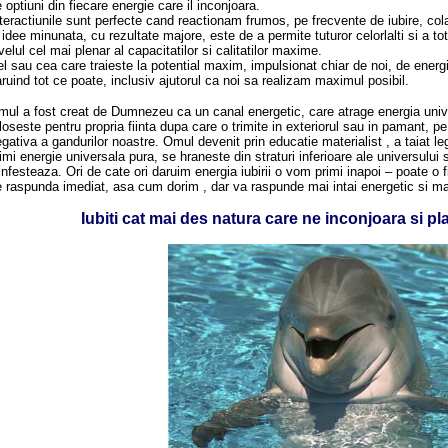
 optiuni din fiecare energie care il inconjoara.
teractiunile sunt perfecte cand reactionam frumos, pe frecvente de iubire, col
idee minunata, cu rezultate majore, este de a permite tuturor celorlalti si a t
velul cel mai plenar al capacitatilor si calitatilor maxime.
l sau cea care traieste la potential maxim, impulsionat chiar de noi, de energ
ruind tot ce poate, inclusiv ajutorul ca noi sa realizam maximul posibil.
ul a fost creat de Dumnezeu ca un canal energetic, care atrage energia univ
loseste pentru propria fiinta dupa care o trimite in exteriorul sau in pamant, pe
gativa a gandurilor noastre. Omul devenit prin educatie materialist , a taiat le
imi energie universala pura, se hraneste din straturi inferioare ale universului
 infesteaza. Ori de cate ori daruim energia iubirii o vom primi inapoi – poate o
 raspunda imediat, asa cum dorim , dar va raspunde mai intai energetic si mate
Iubiti cat mai des natura care ne inconjoara si pl