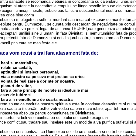
ntru sanatate se recomanda vietuirea în concordanta cu calendarul lunar, singu
ganism si atentie la necestitatile corpului pe lânga nevoile impuse din exterior
 oxigen,lumina,minerale; trebuie pus la lucru subconstientul nostru cu mare
ea orice bine dorim
ebuie sa întelegeti ca sufletul murdarit sau încarcat excesiv cu manifestari ale
solute pentru Dumnezeu , se curata prin descarcari de negativitate pe corpul d
nota aparte va prezint legat de actiunea TRUFIEI,care genereaza autodistrug
acceptarii umilirii sinelui uman, în fata Divinitatii si nemultumirilor fata de p
ra pretentii fata de Dumnezeu si cei din jurul nostru;sa acceptam ca Dumnezeu
menii prin care se manifesta ele.
aca vom reusi a trai fara atasament fata de:
 bani si materialism,
 relatii cu ceilalti,
 aptitudini si intelect persoanal,
- viata noastra ca pe ceva mai pretios ca orice,
 vointa de realizare a dorintelor noastre,
 planuri de viitor,
 fara a pune principiile morale si idealurile mai
resus de iubire si
 fara a fi nemultumiti de soarta noastra
tem spune ca evolutia noastra spirituala este în continua desavârsire si nu mai
ala sau alte încercãri; astfel veti vedea ca,prin mare iubire, apar tot mai mul
unoasterea absoluta pentru comuniunea cu Divinitatea.
in certuri si boli vine purificarea sufletului de aceste exagerari.
ice conflict,sau tradare sau înselare este un mod de a va purifica sufletul si 
ebuie sa constientizati ca Dumnezeu decide ce suportam si nu trebuie condamna