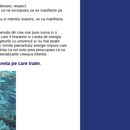
aborare, respect.
ot ce ne inconjoara sa se manifeste pe
ia si intentia noastra, se va manifesta
ersala din cea mai pura sursa si o
 care il hraneste si curata de energia
gaturile cu universul si nu mai poate
 si trimite pamantului energie impura care
 fiinta ca noi este prea preocupata ca sa
rializarile creeaza intentia .
aneta pe care traim.